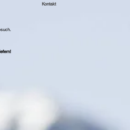
Kontakt
esuch.
efern!